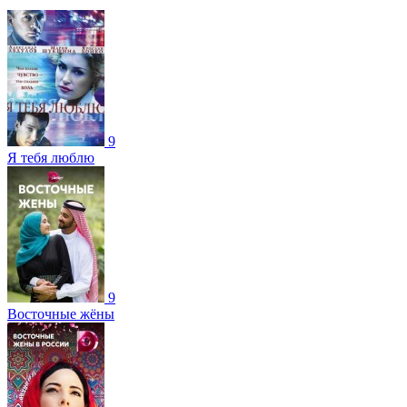
9
Я тебя люблю
9
Восточные жёны