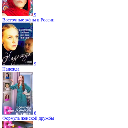
9
Восточные жёны в России
9
Надежда
8
Формула женской дружбы