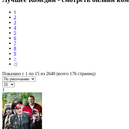
1
2
3
4
5
6
7
8
9
>
>|
Показано с 1 по 15 из 2640 (всего 176 страниц)
1