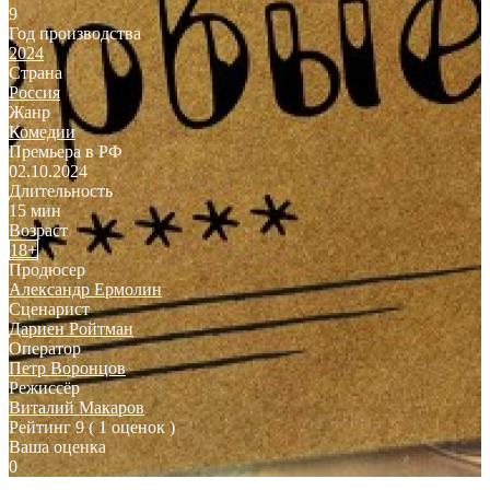
9
Год производства
2024
Страна
Россия
Жанр
Комедии
Премьера в РФ
02.10.2024
Длительность
15 мин
Возраст
18+
Продюсер
Александр Ермолин
Сценарист
Дариен Ройтман
Оператор
Петр Воронцов
Режиссёр
Виталий Макаров
Рейтинг
9
( 1 оценок )
Ваша оценка
0