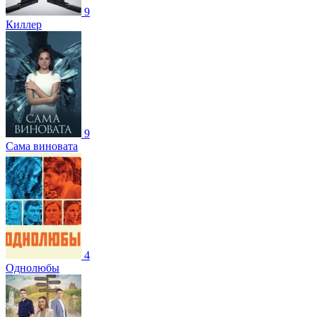
9
Киллер
9
Сама виновата
4
Однолюбы