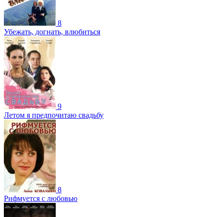
8
Убежать, догнать, влюбиться
9
Летом я предпочитаю свадьбу
8
Рифмуется с любовью