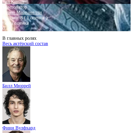
Гил Кинан
Композитор
Дарио Марианелли
Рейтинг
8
( 1 оценок )
Ваша оценка
0
В главных ролях
Весь актёрский состав
Билл Мюррей
Финн Вулфхард