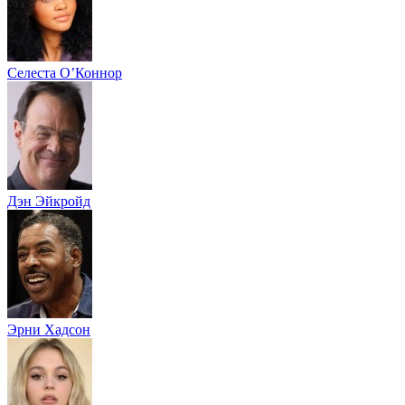
Селеста О’Коннор
Дэн Эйкройд
Эрни Хадсон