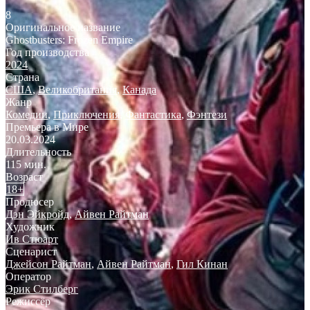
8
Оригинальное название
Ghostbusters: Frozen Empire
Год производства
2024
Страна
США
,
Великобритания
,
Канада
Жанр
Комедии
,
Приключения
,
Фантастика
,
Фэнтези
Премьера в Мире
20.03.2024
Длительность
115 мин.
Возраст
18+
Продюсер
Дэн Эйкройд
,
Айвен Райтман
Художник
Ив Стюарт
Сценарист
Джейсон Райтман
,
Айвен Райтман
,
Гил Кинан
Оператор
Эрик Стилберг
Режиссёр