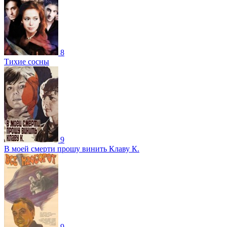
8
Тихие сосны
9
В моей смерти прошу винить Клаву К.
9