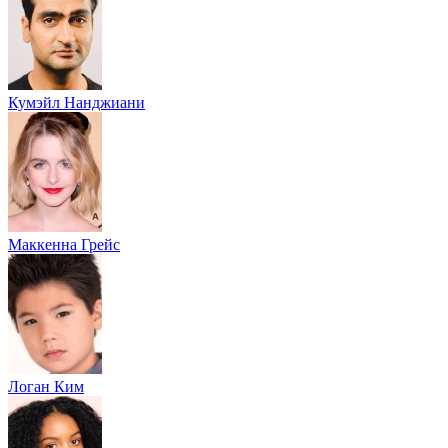
Кумэйл Нанджиани
Маккенна Грейс
Логан Ким