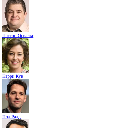
Пэттон Освальт
Кэрри Кун
Пол Радд