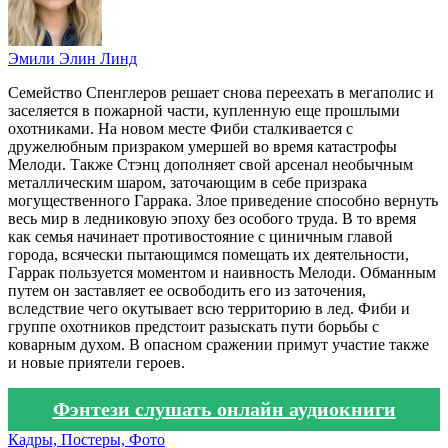
Эмили Элин Линд
Семейство Спенглеров решает снова переехать в мегаполис и
заселяется в пожарной части, купленную еще прошлыми
охотниками. На новом месте Фиби сталкивается с
дружелюбным призраком умершей во время катастрофы
Мелоди. Также Стэнц дополняет свой арсенал необычным
металлическим шаром, заточающим в себе призрака
могущественного Гаррака. Злое приведение способно вернуть
весь мир в ледниковую эпоху без особого труда. В то время
как семья начинает противостояние с циничным главой
города, всячески пытающимся помещать их деятельности,
Гаррак пользуется моментом и наивность Мелоди. Обманным
путем он заставляет ее освободить его из заточения,
вследствие чего окутывает всю территорию в лед. Фиби и
группе охотников предстоит разыскать пути борьбы с
коварным духом. В опасном сражении примут участие также
и новые приятели героев.
Фэнтези слушать онлайн аудиокниги
Кадры, Постеры, Фото