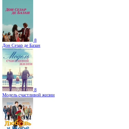
8
Дон Сезар де Базан
8
Модель счастливой жизни