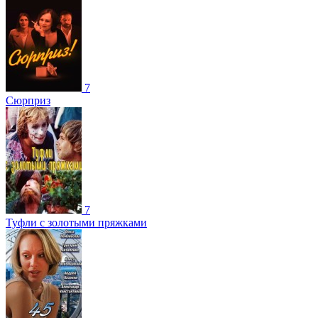
7
Сюрприз
7
Туфли с золотыми пряжками