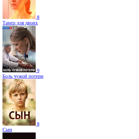
8
Танец для двоих
9
Боль чужой потери
8
Сын