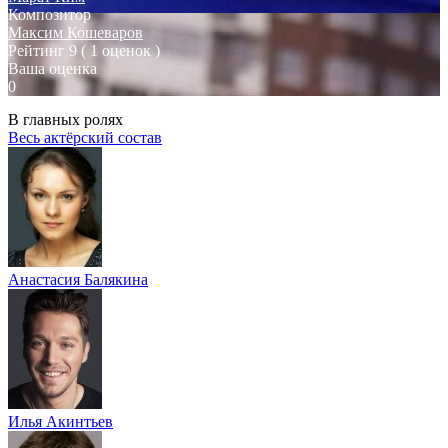
Композитор
Максим Кошеваров
Рейтинг
9
( 1 оценок )
Ваша оценка
0
В главных ролях
Весь актёрский состав
Анастасия Балякина
Илья Акинтьев