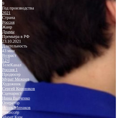
9
Год производства
2021
Страна
Россия
Жанр
Драмы
Премьера в РФ
23.10.2021
Длительность
43 мин
Возраст
12+
ТелеКанал
Россия 1
Продюсер
Мурат Межиев
Художник
Сергей Коровяков
Сценарист
Нина Вадченко
Оператор
Игорь Минаков
Режиссёр
Марат Ким