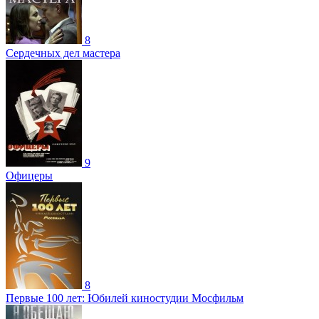
8
Сердечных дел мастера
9
Офицеры
8
Первые 100 лет: Юбилей киностудии Мосфильм