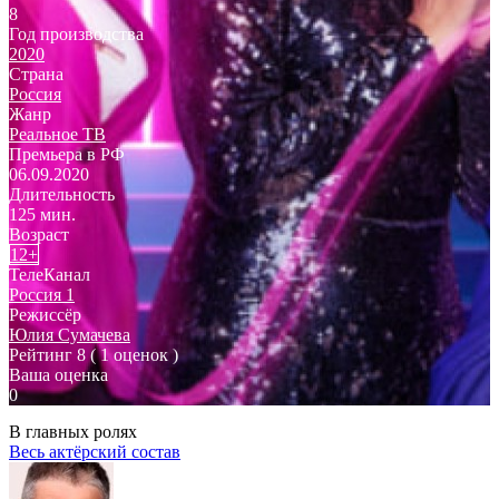
8
Год производства
2020
Страна
Россия
Жанр
Реальное ТВ
Премьера в РФ
06.09.2020
Длительность
125 мин.
Возраст
12+
ТелеКанал
Россия 1
Режиссёр
Юлия Сумачева
Рейтинг
8
( 1 оценок )
Ваша оценка
0
В главных ролях
Весь актёрский состав