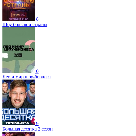
8
Шоу большой страны
0
Лео и мир шоу-бизнеса
9
Большая десятка 2 сезон