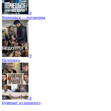
8
Вернешься — поговорим
9
Недотрога
8
Бумеранг из прошлого