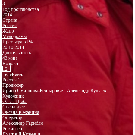
8
Год производства
2014
Страна
Россия
Жанр
Мелодрамы
Премьера в РФ
20.10.2014
Длительность
43 мин
Возраст
12+
ТелеКанал
Россия 1
Продюсер
Ирина Смирнова-Бейнарович
,
Александр Кушаев
Художник
Ольга Цыба
Сценарист
Оксана Южанина
Оператор
Александр Гарибян
Режиссёр
Дмитрий Кузьмин