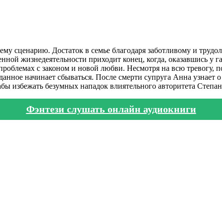
ему сценарию. Достаток в семье благодаря заботливому и трудол
нной жизнедеятельности приходит конец, когда, оказавшись у г
проблемах с законом и новой любви. Несмотря на всю тревогу, п
аданное начинает сбываться. После смерти супруга Анна узнает
бы избежать безумных нападок влиятельного авторитета Степана,
Фэнтези слушать онлайн аудиокниги