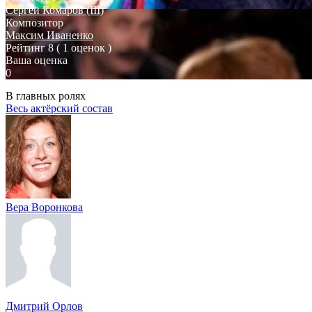
Сергей Комаров (III)
Композитор
Максим Иваненко
Рейтинг
8
( 1 оценок )
Ваша оценка
0
В главных ролях
Весь актёрский состав
Вера Воронкова
Дмитрий Орлов