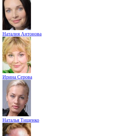
Наталия Антонова
Ирина Серова
Наталья Тищенко