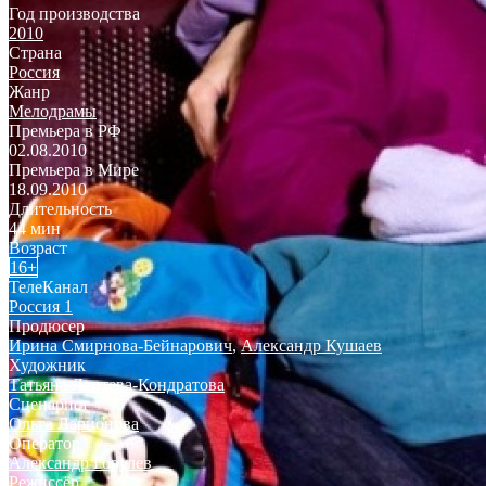
Год производства
2010
Страна
Россия
Жанр
Мелодрамы
Премьера в РФ
02.08.2010
Премьера в Мире
18.09.2010
Длительность
44 мин
Возраст
16+
ТелеКанал
Россия 1
Продюсер
Ирина Смирнова-Бейнарович
,
Александр Кушаев
Художник
Татьяна Лаптева-Кондратова
Сценарист
Ольга Ларионова
Оператор
Александр Горулев
Режиссёр