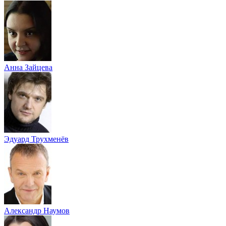
Анна Зайцева
Эдуард Трухменёв
Александр Наумов