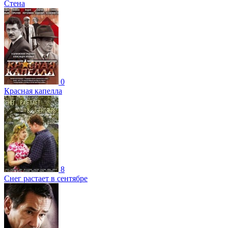
Стена
0
Красная капелла
8
Снег растает в сентябре