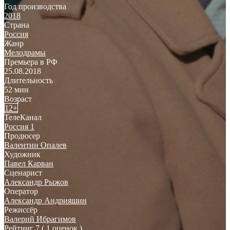
Год производства
2018
Страна
Россия
Жанр
Мелодрамы
Премьера в РФ
25.08.2018
Длительность
52 мин
Возраст
12+
ТелеКанал
Россия 1
Продюсер
Валентин Опалев
Художник
Павел Карван
Сценарист
Александр Рыжов
Оператор
Александр Андрияшин
Режиссёр
Валерий Ибрагимов
Рейтинг
7
( 1 оценок )