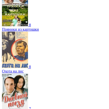
8
Пряники из картошки
8
Охота на лис
7