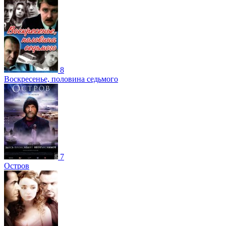
8
Воскресенье, половина седьмого
7
Остров