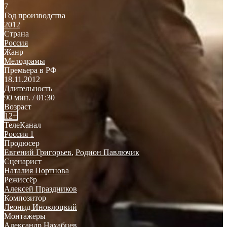
7
Год производства
2012
Страна
Россия
Жанр
Мелодрамы
Премьера в РФ
18.11.2012
Длительность
90 мин. / 01:30
Возраст
12+
ТелеКанал
Россия 1
Продюсер
Евгений Григорьев
,
Родион Павлючик
Сценарист
Наталия Портнова
Режиссёр
Алексей Праздников
Композитор
Леонид Иновлоцкий
Монтажеры
Александр Нахабцев