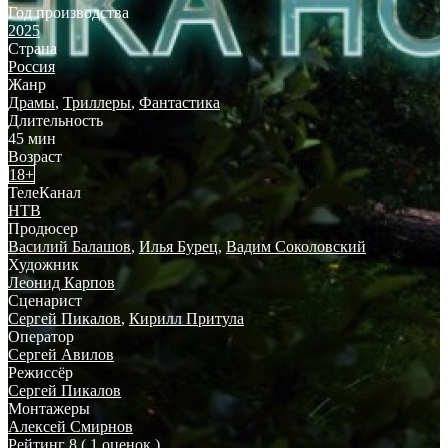
Год производства
2025
Страна
Россия
Жанр
Драмы
,
Триллеры
,
Фантастика
Длительность
45 мин
Возраст
18+
ТелеКанал
НТВ
Продюсер
Василий Балашов
,
Илья Бурец
,
Вадим Соколовский
Художник
Леонид Карпов
Сценарист
Сергей Пикалов
,
Кирилл Притула
Оператор
Сергей Авилов
Режиссёр
Сергей Пикалов
Монтажеры
Алексей Смирнов
Рейтинг
8
( 1 оценок )