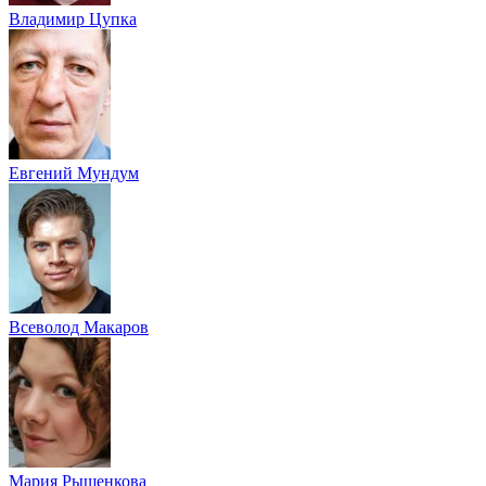
Владимир Цупка
Евгений Мундум
Всеволод Макаров
Мария Рыщенкова