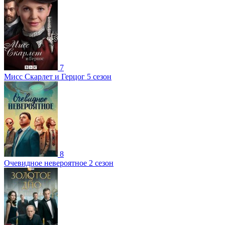
7
Мисс Скарлет и Герцог 5 сезон
8
Очевидное невероятное 2 сезон