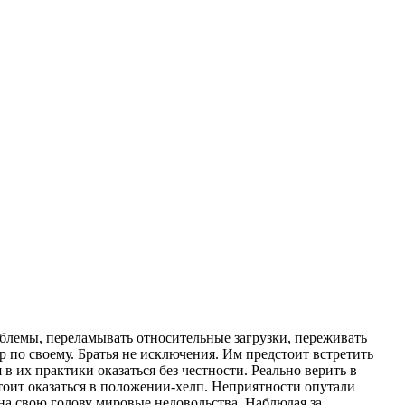
облемы, переламывать относительные загрузки, переживать
р по своему. Братья не исключения. Им предстоит встретить
в их практики оказаться без честности. Реально верить в
стоит оказаться в положении-хелп. Неприятности опутали
 на свою голову мировые недовольства. Наблюдая за