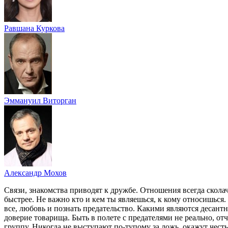
Равшана Куркова
Эммануил Виторган
Александр Мохов
Связи, знакомства приводят к дружбе. Отношения всегда скола
быстрее. Не важно кто и кем ты являешься, к кому относишься.
все, любовь и познать предательство. Какими являются десантни
доверие товарища. Быть в полете с предателями не реально, от
группу. Никогда не выступают по-тупому за ложь, окажут честь