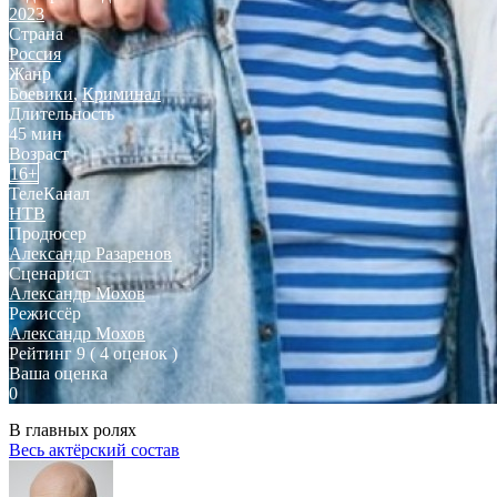
2023
Страна
Россия
Жанр
Боевики
,
Криминал
Длительность
45 мин
Возраст
16+
ТелеКанал
НТВ
Продюсер
Александр Разаренов
Сценарист
Александр Мохов
Режиссёр
Александр Мохов
Рейтинг
9
( 4 оценок )
Ваша оценка
0
В главных ролях
Весь актёрский состав