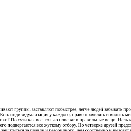
чивают группы, заставляют побыстрее, легче людей забывать пр
 Есть индивидуализация у каждого, право проявлять и видить ми
ки? По сути как все, только поверят в правильные вещи. Нельзя 
чего подвергаются все жуткому отбору. Но четверке друзей пред
 защититься за правду и безобидного, чем собственно и вызовут