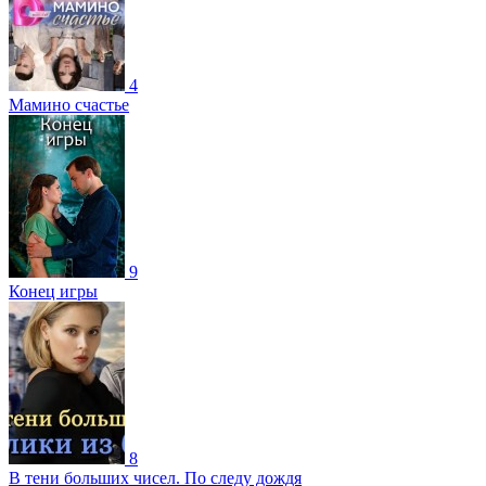
4
Мамино счастье
9
Конец игры
8
В тени больших чисел. По следу дождя