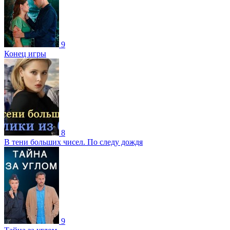
9
Конец игры
8
В тени больших чисел. По следу дождя
9