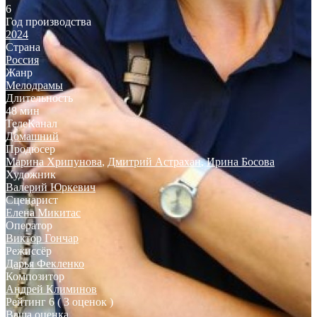
6
Год производства
2024
Страна
Россия
Жанр
Мелодрамы
Длительность
48 мин
ТелеКанал
Домашний
Продюсер
Марина Хрипунова
,
Дмитрий Астрахан
,
Ирина Босова
Художник
Валерий Юркевич
Сценарист
Елена Микитас
Оператор
Виктор Гончар
Режиссёр
Дарья Фекленко
Композитор
Андрей Климинов
Рейтинг
6
( 3 оценок )
Ваша оценка