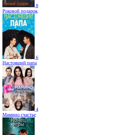
8
Роковой подарок
6
Настоящий папа
4
Мамино счастье