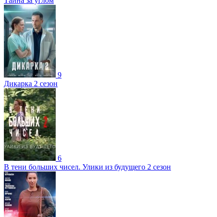
Тайна за углом
9
Дикарка 2 сезон
6
В тени больших чисел. Улики из будущего 2 сезон