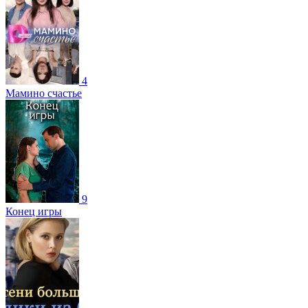
4
Мамино счастье
9
Конец игры