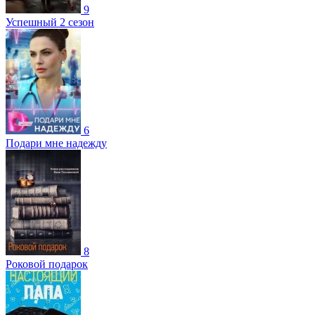
9
Успешный 2 сезон
6
Подари мне надежду
8
Роковой подарок