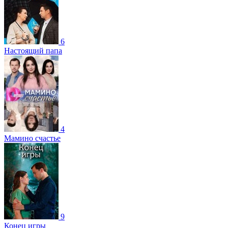
6
Настоящий папа
4
Мамино счастье
9
Конец игры