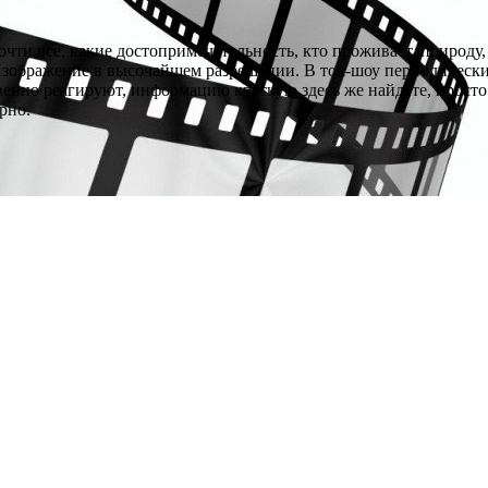
чти все, какие достопримечательность, кто проживает, природу,
 Изображение в высочайшем разрешении. В ток-шоу периодическ
венно реагируют, информацию краткую здесь же найдете, просто 
рно.