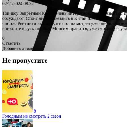
02/11/2024 08:32
Ток-шоу Запретный Китай очень интересное, тут показывают по
обсуждают. Стоит ли вам съездить в Китай или воздержаться.
чистое. Рейтинги высокие, кто-то посмотрел уже оценил, мгно
вникните в суть ток-шоу. Многим нравится, уже смотрят регуля
0
Ответить
Добавить отзыв
Не пропустите
8
Голодным не смотреть 2 сезон