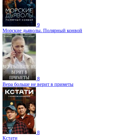
9
Морские дьяволы. Полярный конвой
8
Вера больше не верит в приметы
8
Кстати