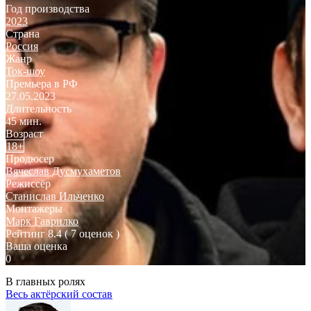
Год производства
2023
Страна
Россия
Жанр
Ток-шоу
Премьера в РФ
27.05.2023
Длительность
45 мин.
Возраст
18+
Продюсер
Вячеслав Дусмухаметов
Режиссёр
Станислав Ильченко
Монтажеры
Марк Гаврилко
Рейтинг
8.4
( 7 оценок )
Ваша оценка
0
В главных ролях
Весь актёрский состав