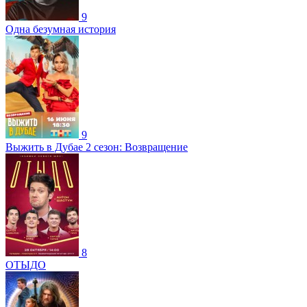
9
Одна безумная история
9
Выжить в Дубае 2 сезон: Возвращение
8
ОТЫДО