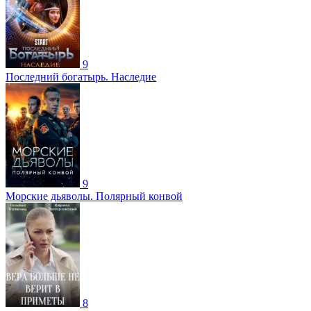
9
Последний богатырь. Наследие
9
Морские дьяволы. Полярный конвой
8