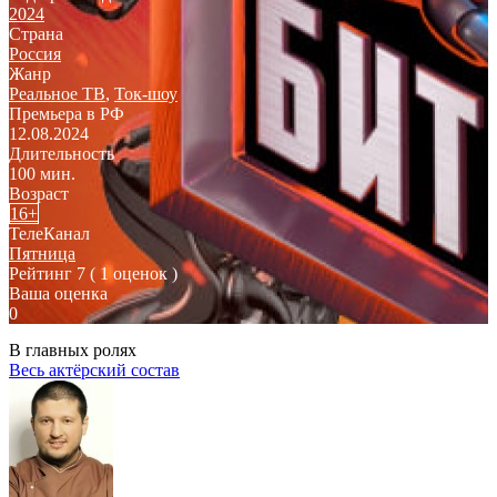
2024
Страна
Россия
Жанр
Реальное ТВ
,
Ток-шоу
Премьера в РФ
12.08.2024
Длительность
100 мин.
Возраст
16+
ТелеКанал
Пятница
Рейтинг
7
( 1 оценок )
Ваша оценка
0
В главных ролях
Весь актёрский состав