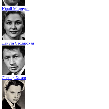
Юрий Медведев
Данута Столярская
Леонид Быков