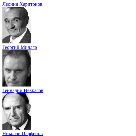
Леонид Харитонов
Георгий Милляр
Геннадий Некрасов
Николай Парфёнов