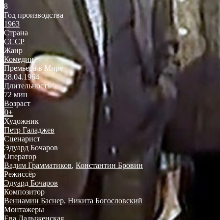
8
Год производства
1963
Страна
СССР
Жанр
Комедии
Премьера в Мире
28.04.1964
Длительность
72 мин
Возраст
0+
Художник
Петр Галаджев
Сценарист
Эдуард Бочаров
Оператор
Вадим Грамматиков
,
Константин Бровин
Режиссёр
Эдуард Бочаров
Композитор
Вениамин Баснер
,
Никита Богословский
Монтажеры
Ева Ладыженская