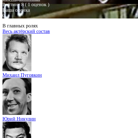
Рейтинг
8
( 1 оценок )
Ваша оценка
0
В главных ролях
Весь актёрский состав
Михаил Пуговкин
Юрий Никулин