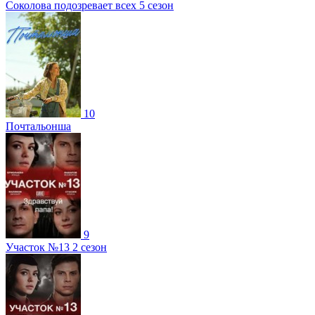
Соколова подозревает всех 5 сезон
10
Почтальонша
9
Участок №13 2 сезон