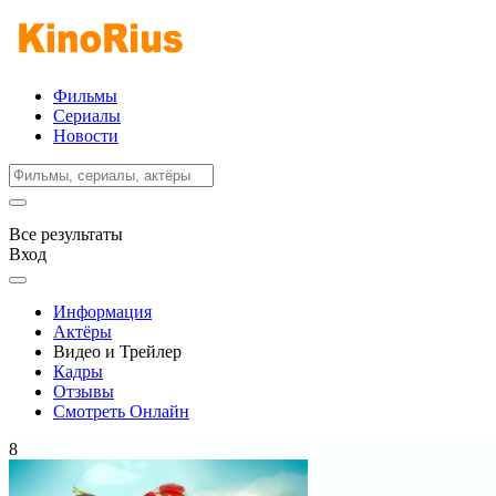
Фильмы
Сериалы
Новости
Все результаты
Вход
Информация
Актёры
Видео и Трейлер
Кадры
Отзывы
Смотреть Онлайн
8