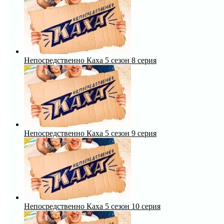
Непосредственно Каха 5 сезон 8 серия
Непосредственно Каха 5 сезон 9 серия
Непосредственно Каха 5 сезон 10 серия