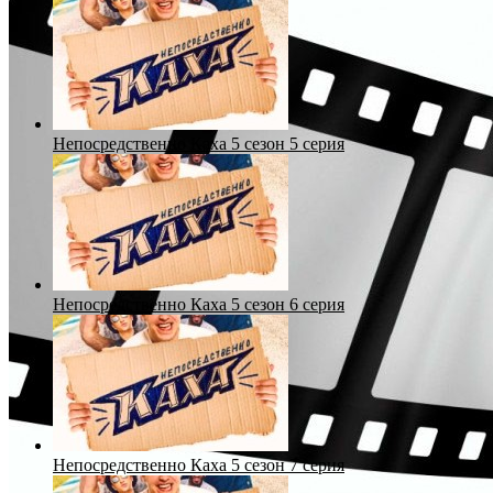
Непосредственно Каха 5 сезон 5 серия
Непосредственно Каха 5 сезон 6 серия
Непосредственно Каха 5 сезон 7 серия