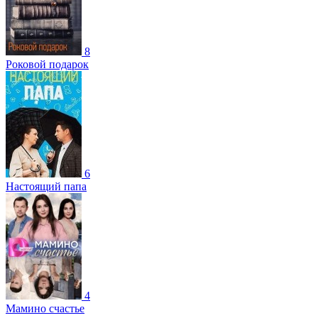
8
Роковой подарок
6
Настоящий папа
4
Мамино счастье