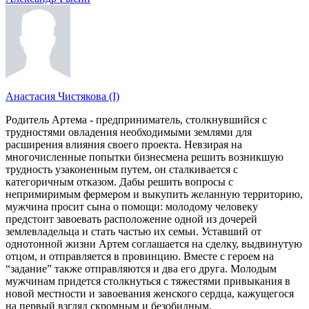
Анастасия Чистякова (I)
Родитель Артема - предприниматель, столкнувшийся с
трудностями овладения необходимыми землями для
расширения влияния своего проекта. Невзирая на
многочисленные попытки бизнесмена решить возникшую
трудность узаконенным путем, он сталкивается с
категоричным отказом. Дабы решить вопросы с
непримиримым фермером и выкупить желанную территорию,
мужчина просит сына о помощи: молодому человеку
предстоит завоевать расположение одной из дочерей
землевладельца и стать частью их семьи. Уставший от
однотонной жизни Артем соглашается на сделку, выдвинутую
отцом, и отправляется в провинцию. Вместе с героем на
“задание” также отправляются и два его друга. Молодым
мужчинам придется столкнуться с тяжестями привыкания в
новой местности и завоевания женского сердца, кажущегося
на первый взгляд скромным и безобидным.