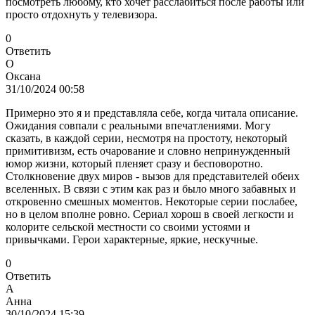
посмотреть любому, кто хочет расслабиться после работы или
просто отдохнуть у телевизора.
0
Ответить
О
Оксана
31/10/2024 00:58
Примерно это я и представляла себе, когда читала описание.
Ожидания совпали с реальными впечатлениями. Могу
сказать, в каждой серии, несмотря на простоту, некоторый
примитивизм, есть очарование и словно непринужденный
юмор жизни, который пленяет сразу и бесповоротно.
Столкновение двух миров - вызов для представителей обеих
вселенных. В связи с этим как раз и было много забавных и
откровенно смешных моментов. Некоторые серии послабее,
но в целом вполне ровно. Сериал хорош в своей легкости и
колорите сельской местности со своими устоями и
привычками. Герои характерные, яркие, нескучные.
0
Ответить
А
Анна
30/10/2024 15:39