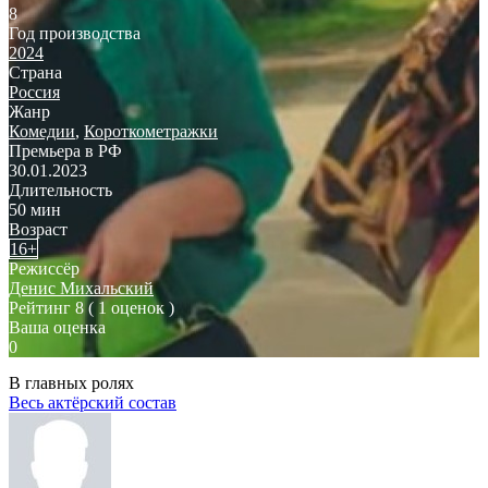
8
Год производства
2024
Страна
Россия
Жанр
Комедии
,
Короткометражки
Премьера в РФ
30.01.2023
Длительность
50 мин
Возраст
16+
Режиссёр
Денис Михальский
Рейтинг
8
( 1 оценок )
Ваша оценка
0
В главных ролях
Весь актёрский состав