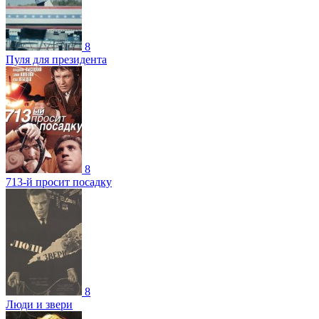
8
Пуля для президента
8
713-й просит посадку
8
Люди и звери