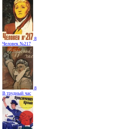
8
Человек №217
8
В трудный час