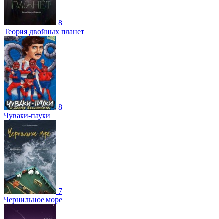
8
Теория двойных планет
8
Чуваки-пауки
7
Чернильное море