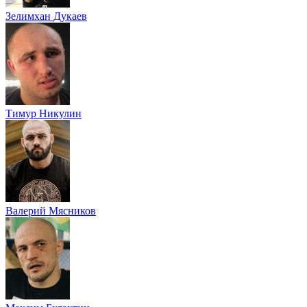
Зелимхан Дукаев
Тимур Никулин
Валерий Мясников