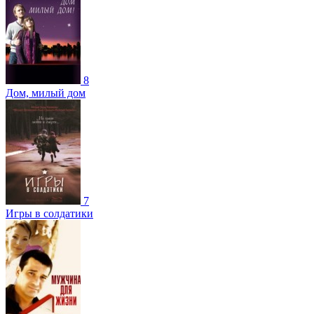
8
Дом, милый дом
7
Игры в солдатики