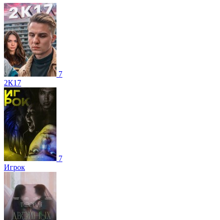
7
2К17
7
Игрок