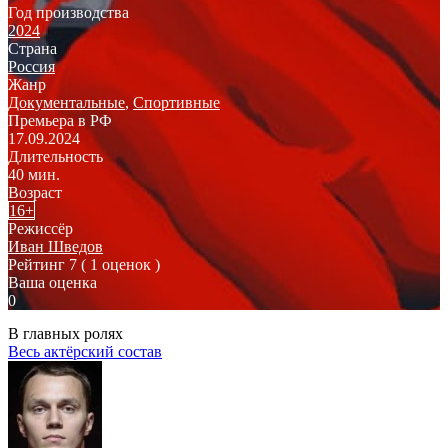
Год производства
2024
Страна
Россия
Жанр
Документальные
,
Спортивные
Премьера в РФ
17.09.2024
Длительность
40 мин.
Возраст
16+
Режиссёр
Иван Шведов
Рейтинг
7
( 1 оценок )
Ваша оценка
0
В главных ролях
Весь актёрский состав