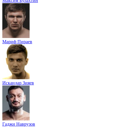
Максим Булахтин
Мариф Пираев
Искандар Зияев
Гаджи Наврузов