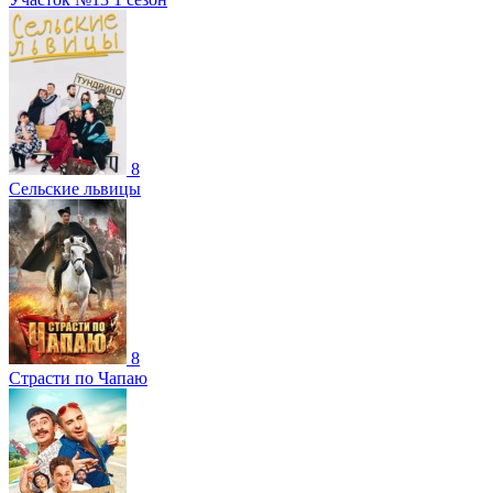
8
Сельские львицы
8
Страсти по Чапаю