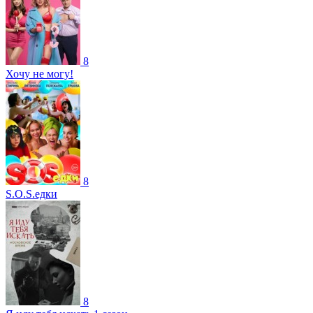
8
Хочу не могу!
8
S.O.S.едки
8