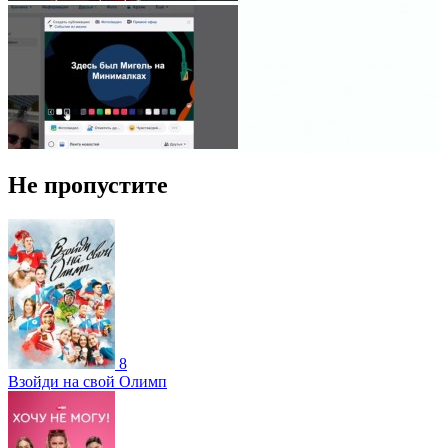
Не пропустите
8
Взойди на свой Олимп