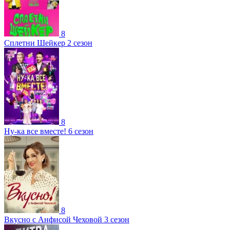
8
Сплетни Шейкер 2 сезон
8
Ну-ка все вместе! 6 сезон
8
Вкусно с Анфисой Чеховой 3 сезон