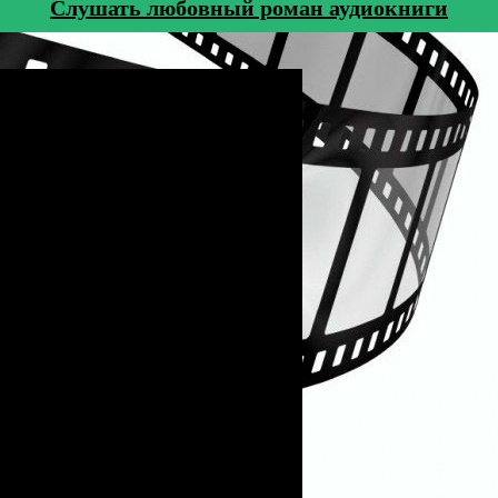
Cлушать любовный роман аудиокниги