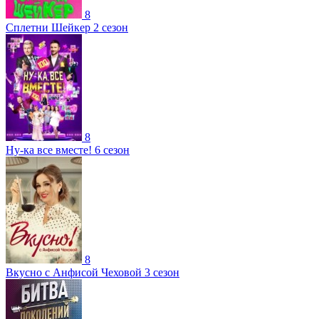
8
Сплетни Шейкер 2 сезон
8
Ну-ка все вместе! 6 сезон
8
Вкусно с Анфисой Чеховой 3 сезон