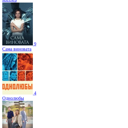
9
Сама виновата
4
Однолюбы