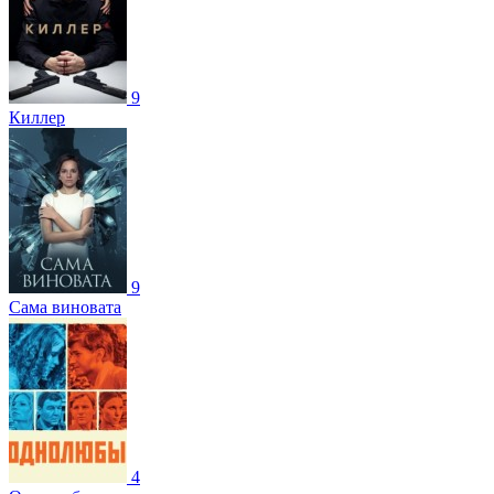
9
Киллер
9
Сама виновата
4