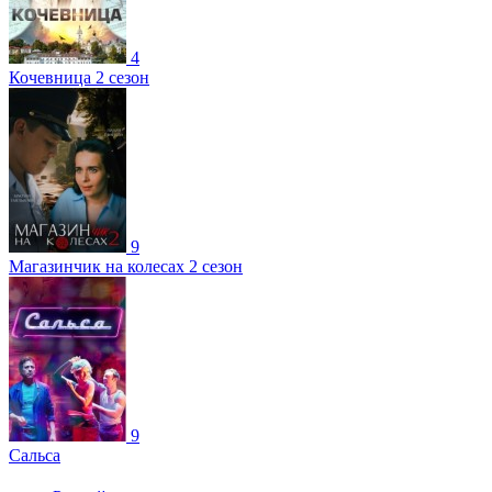
4
Кочевница 2 сезон
9
Магазинчик на колесах 2 сезон
9
Сальса