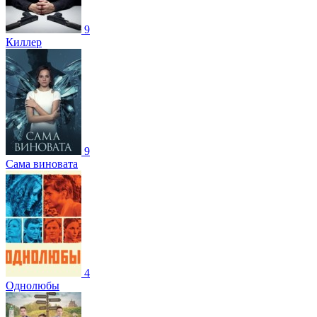
9
Киллер
9
Сама виновата
4
Однолюбы