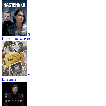
8
Настенька 4 сезон
9
Впервые