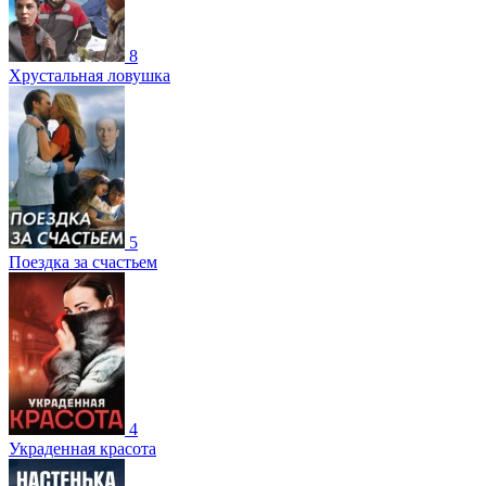
8
Хрустальная ловушка
5
Поездка за счастьем
4
Украденная красота