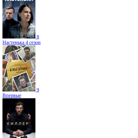
8
Настенька 4 сезон
9
Впервые