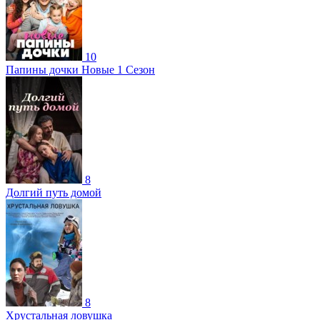
10
Папины дочки Новые 1 Сезон
8
Долгий путь домой
8
Хрустальная ловушка