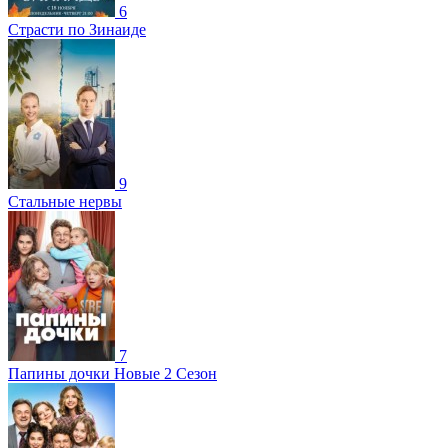
6
Страсти по Зинаиде
9
Стальные нервы
7
Папины дочки Новые 2 Сезон