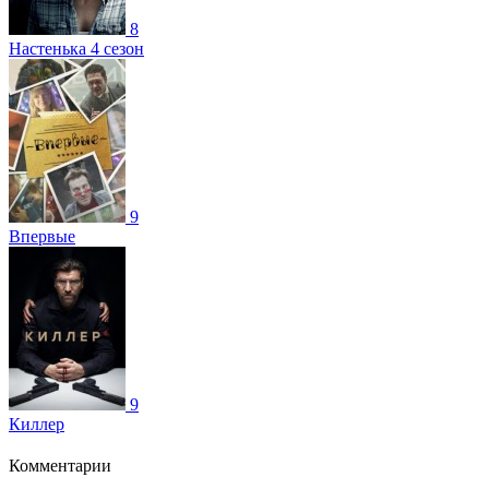
8
Настенька 4 сезон
9
Впервые
9
Киллер
Комментарии