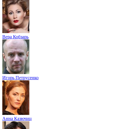
Вера Кобзарь
Игорь Петрусенко
Анна Казючиц