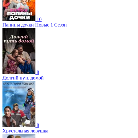
10
Папины дочки Новые 1 Сезон
8
Долгий путь домой
8
Хрустальная ловушка