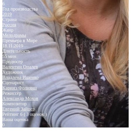
6
Год производства
2019
Страна
Россия
Жанр
Мелодрамы
Премьера в Мире
18.11.2019
Длительность
55 мин
Продюсер
Валентин Опалев
Художник
Владлена Ищенко
Сценарист
Каринэ Фолиянц
Режиссёр
Александр Мохов
Композитор
Евгений Зайцев
Рейтинг
6
( 3 оценок )
Ваша оценка
0