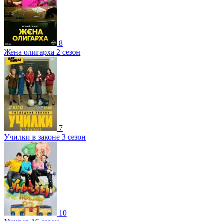
8
Жена олигарха 2 сезон
7
Училки в законе 3 сезон
10