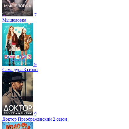
7
Мышеловка
9
Сама дура 3 сезон
9
Доктор Преображенский 2 сезон