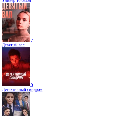
Универ 16 сезон
7
Девятый вал
9
Детективный синдром