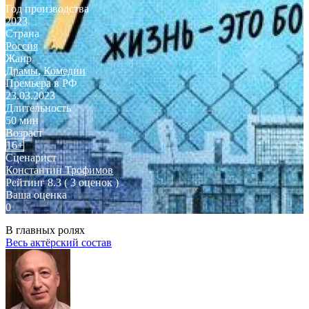
Год производства
2023
Страна
Россия
Жанр
Драмы
,
Комедии
Премьера в РФ
23.03.2023
Длительность
50 мин
Возраст
16+
Сценарист
Константин Трофимов
Рейтинг
8.3
( 3 оценок )
Ваша оценка
0
В главных ролях
Весь актёрский состав