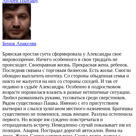
Андрей Пынзару
Беник Аракелян
Брянская простая суета сформировала у Александра свое
мировоззрение. Ничего особенного в свои тридцать не
происходит. Своенравная жизнь. Прекрасная жена, ребенок.
Последняя связана с торговым бизнесом. Есть жилье. Смогли
обоюдно выплатить ипотеку. Со стороны обыденная семья и
никто не жалуется на них со стороны соседей. И так от
недавно в судьбе Александра. Особенно в подростковом
возрасте норовилася влазить в разные нетипичные ситуации.
Любил размахивать руками, тусоваться среди сверстников.
Рядом существовал Пашка. Именно с его присутствием
вытворял и слылся хулиганом местного назначения. Братишка
существенно не поменялся, лишь внешне. Разлука остепенила
первого. Но вскоре им суждено повстречаться и
отпраздновать встречу. Немедленно случай показывает им их
позиции. Авария. Пострадал дорогой автосалон. Вина на
лицо. Жизнь Сашки катится вниз. Снова долги, развод с