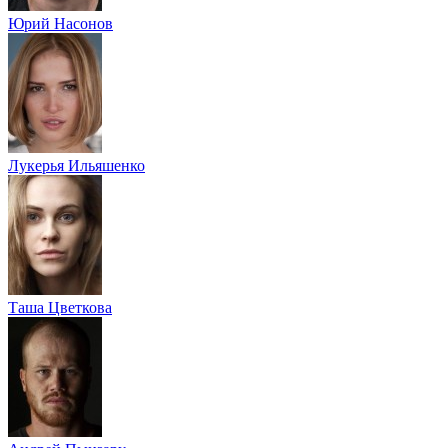
Юрий Насонов
Лукерья Ильяшенко
Таша Цветкова