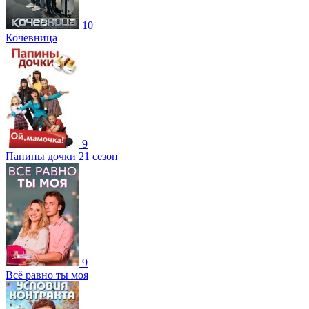
10
Кочевница
9
Папины дочки 21 сезон
9
Всё равно ты моя