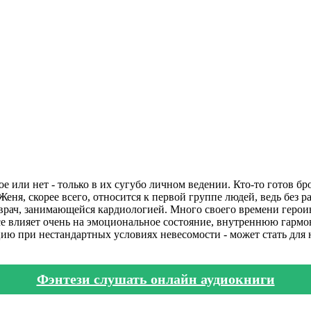
е или нет - только в их сугубо личном ведении. Кто-то готов б
 Женя, скорее всего, относится к первой группе людей, ведь без
врач, занимающейся кардиологией. Много своего времени героин
се влияет очень на эмоциональное состояние, внутреннюю гармо
ию при нестандартных условиях невесомости - может стать для 
Фэнтези слушать онлайн аудиокниги