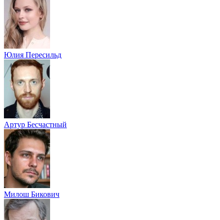
Юлия Пересильд
Артур Бесчастный
Милош Бикович