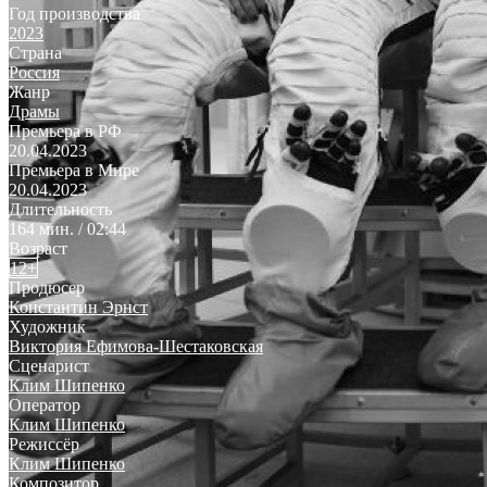
Год производства
2023
Страна
Россия
Жанр
Драмы
Премьера в РФ
20.04.2023
Премьера в Мире
20.04.2023
Длительность
164 мин. / 02:44
Возраст
12+
Продюсер
Константин Эрнст
Художник
Виктория Ефимова-Шестаковская
Сценарист
Клим Шипенко
Оператор
Клим Шипенко
Режиссёр
Клим Шипенко
Композитор