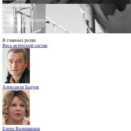
Николай Ростов
Монтажеры
Тим Павелко
Рейтинг
7.3
( 4 оценок )
Ваша оценка
0
В главных ролях
Весь актёрский состав
Александр Балуев
Елена Валюшкина