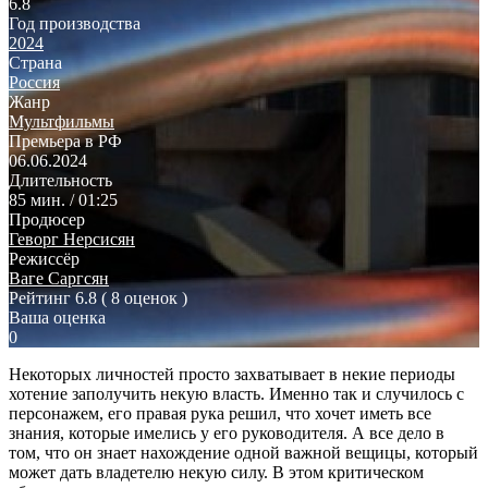
6.8
Год производства
2024
Страна
Россия
Жанр
Мультфильмы
Премьера в РФ
06.06.2024
Длительность
85 мин. / 01:25
Продюсер
Геворг Нерсисян
Режиссёр
Ваге Саргсян
Рейтинг
6.8
( 8 оценок )
Ваша оценка
0
Некоторых личностей просто захватывает в некие периоды
хотение заполучить некую власть. Именно так и случилось с
персонажем, его правая рука решил, что хочет иметь все
знания, которые имелись у его руководителя. А все дело в
том, что он знает нахождение одной важной вещицы, который
может дать владетелю некую силу. В этом критическом