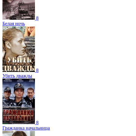
8
Белая ночь
8
Убить дважды
8
Гражданка начальница