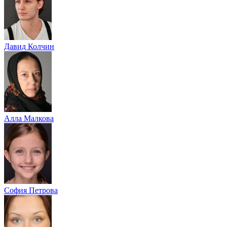
Давид Колчин
Алла Малкова
София Петрова