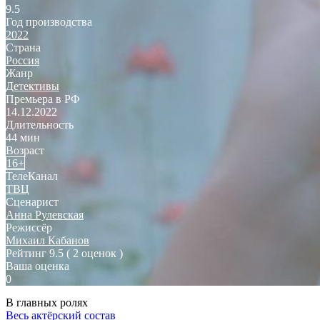
9.5
Год производства
2022
Страна
Россия
Жанр
Детективы
Премьера в РФ
14.12.2022
Длительность
44 мин
Возраст
16+
ТелеКанал
ТВЦ
Сценарист
Анна Рулевская
Режиссёр
Михаил Кабанов
Рейтинг
9.5
( 2 оценок )
Ваша оценка
0
В главных ролях
Весь актёрский состав