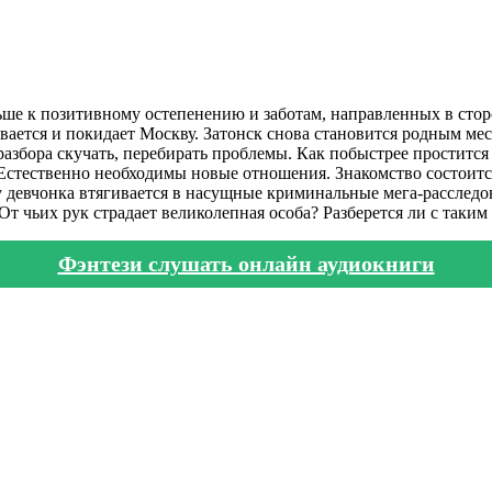
ше к позитивному остепенению и заботам, направленных в стор
вается и покидает Москву. Затонск снова становится родным ме
разбора скучать, перебирать проблемы. Как побыстрее простится
 Естественно необходимы новые отношения. Знакомство состоитс
девчонка втягивается в насущные криминальные мега-расследов
 чьих рук страдает великолепная особа? Разберется ли с таким 
Фэнтези слушать онлайн аудиокниги