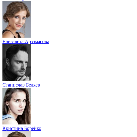
Елизавета Арзамасова
Станислав Беляев
Кристина Борейко