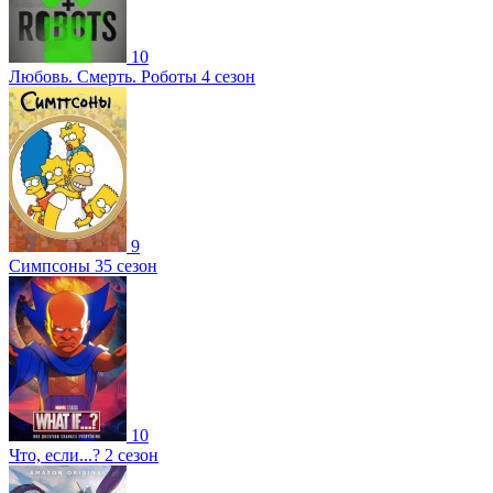
10
Любовь. Смерть. Роботы 4 сезон
9
Симпсоны 35 сезон
10
Что, если...? 2 сезон