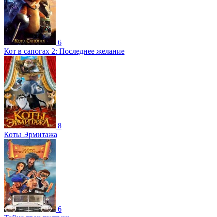
6
Кот в сапогах 2: Последнее желание
8
Коты Эрмитажа
6