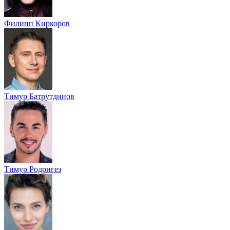
Филипп Киркоров
Тимур Батрутдинов
Тимур Родригез