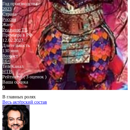
Год производства
2023
Страна
Россия
Жанр
Реальное ТВ
Премьера в РФ
12.02.2023
Длительность
130 мин
Возраст
16+
ТелеКанал
НТВ
Рейтинг
8
( 3 оценок )
Ваша оценка
0
В главных ролях
Весь актёрский состав