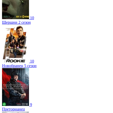
10
Шершни 2 сезон
10
Новобранец 5 сезон
9
Преторианец