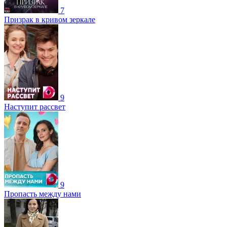
7
Призрак в кривом зеркале
9
Наступит рассвет
9
Пропасть между нами