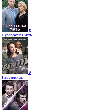
9
Суррогатная мать
8
Избранница