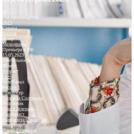
8.5
Год производства
2023
Страна
Россия
Жанр
Мелодрамы
Премьера в РФ
15.05.2023
Длительность
50 мин
Возраст
16+
ТелеКанал
Россия 1
Продюсер
Надежда Соловьева
Художник
Ольга Зеленова
Сценарист
Маргарита Смирнова
Оператор
Роман Бурденюк