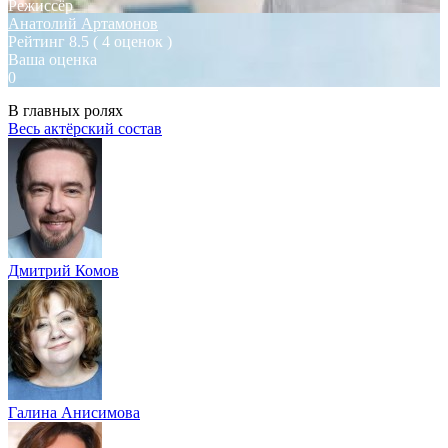
Режиссёр
Анатолий Артамонов
Рейтинг
8.5
( 4 оценок )
Ваша оценка
0
В главных ролях
Весь актёрский состав
Дмитрий Комов
Галина Анисимова