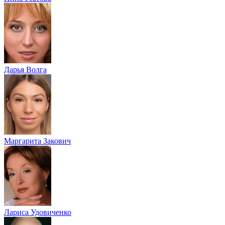
Дарья Волга
Маргарита Закович
Лариса Удовиченко