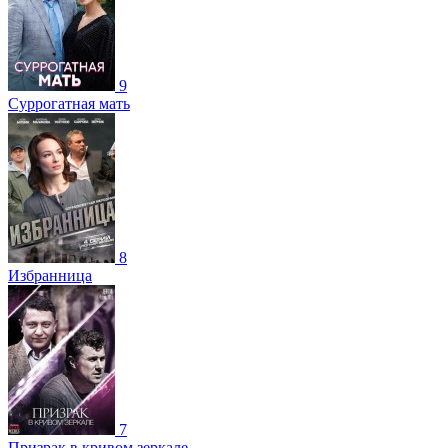
9
Суррогатная мать
8
Избранница
7
Призрак в кривом зеркале