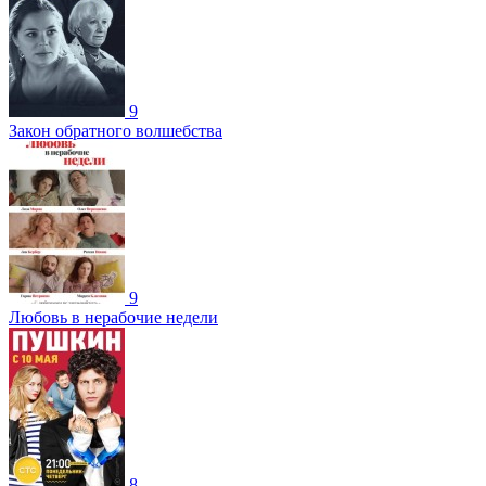
9
Закон обратного волшебства
9
Любовь в нерабочие недели
8