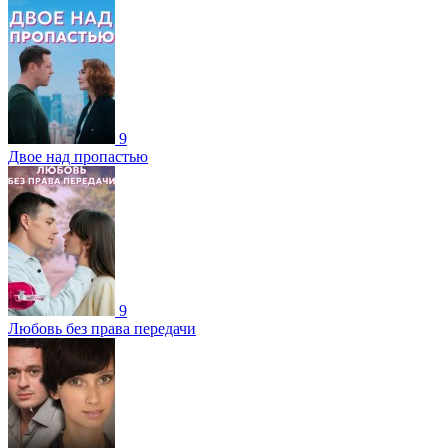
9
Двое над пропастью
9
Любовь без права передачи