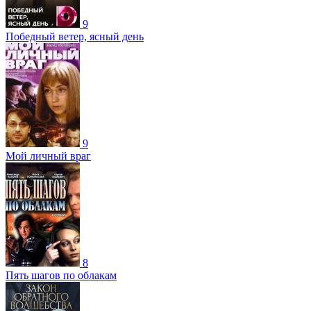
9
Победный ветер, ясный день
9
Мой личный враг
8
Пять шагов по облакам