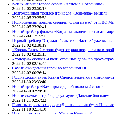
Netflix: анонс второго сезона «Алисы в Пограничье»
2022-12-05 23:50:17
Долгожданный трейлер приквела «Ведьмака» вышел!
2022-12-05 23:25:58
Полноценный трейлер сериала "Одни из нас" от HBO Ma
2022-12-05 23:20:41
Новый трейлер фильма «Когда ты закончишь спасать мир»
2022-12-04 12:15:50
Первый трейлер "Стражи Галактики. Часть 3" уже вышел.
2022-12-02 02:38:19
«Король Талсы 2 сезон» будет, сериал продлили на второй 
2022-12-02 02:25:11
«Уэнсдэй» обошел «Очень странные дела» по просмотра
2022-12-02 02:16:45
Самый ожидаемый герой во вселенной DC
2022-12-02 00:26:14
Голливудский актер Кевин Спейси вернется в киноиндуст
2022-11-30 23:33:40
Новый трейлер «Вампиры средней полосы 2 сезон»
2022-11-30 02:28:50
Новые съемки и трейлер роуд-муви «Далекие близкие»
2022-11-21 02:57:22
Главным героем в хорроре «Длинноногий» будет Никола
2022-11-18 02:14:10
Не пропустите новое шоу "Сердце Ивлеевой"