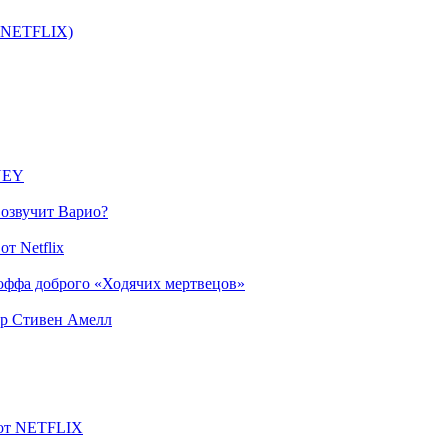
т NETFLIX)
SNEY
 озвучит Варио?
т Netflix
оффа доброго «Ходячих мертвецов»
ер Стивен Амелл
 от NETFLIX