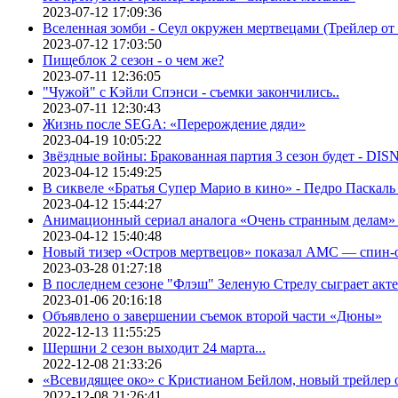
2023-07-12 17:09:36
Вселенная зомби - Сеул окружен мертвецами (Трейлер о
2023-07-12 17:03:50
Пищеблок 2 сезон - о чем же?
2023-07-11 12:36:05
"Чужой" с Кэйли Спэнси - съемки закончились..
2023-07-11 12:30:43
Жизнь после SEGA: «Перерождение дяди»
2023-04-19 10:05:22
Звёздные войны: Бракованная партия 3 сезон будет - DI
2023-04-12 15:49:25
В сиквеле «Братья Супер Марио в кино» - Педро Паскаль
2023-04-12 15:44:27
Анимационный сериал аналога «Очень странным делам» о
2023-04-12 15:40:48
Новый тизер «Остров мертвецов» показал АМС — спин-
2023-03-28 01:27:18
В последнем сезоне "Флэш" Зеленую Стрелу сыграет акт
2023-01-06 20:16:18
Объявлено о завершении съемок второй части «Дюны»
2022-12-13 11:55:25
Шершни 2 сезон выходит 24 марта...
2022-12-08 21:33:26
«Всевидящее око» с Кристианом Бейлом, новый трейлер
2022-12-08 21:26:41