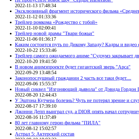
2022-11-13 17:48:34
Эксклюзивный фрагмент исторического фильма «Средне
2022-11-12 01:33:36
Трейлер ромкома «Рождество с тобой»
2022-11-10 02:00:41
Трейлер новой драмы "Твари божьи"
2022-11-06 01:36:17
Каким состоится путь по Дикому Западу? Кадры и видео
2022-10-22 15:33:46
Трейлер самого ожидаемого аниме "Судзумэ закрывает 
2022-10-20 19:41:50
В новом анимэпроекте будет гигантский зверь "Арса"
2022-09-29 13:48:54
Законопослушный гражданин 2 часть все таки будет....
2022-09-06 15:55:37
Новый сиквел "Изгоняющий дьявола" от Дэвида Гордон Г
2022-08-20 12:44:43
У Эштона Кутчера болезнь? Чуть не потерял зрение и слух
2022-08-17 17:39:10
Джонни Депп выиграл суд, а DIOR опять начал сотруднич
2022-08-16 11:37:49
80 лет главному герою фильма "ПИЛА"
2022-08-12 15:02:57
Астрал 5: Актерский состав