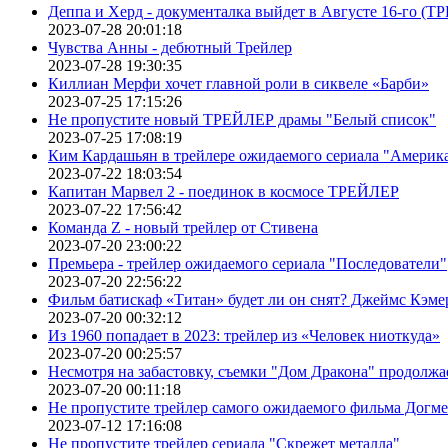
Деппа и Херд - документалка выйдет в Августе 16-го (
2023-07-28 20:01:18
Чувства Анны - дебютный Трейлер
2023-07-28 19:30:35
Киллиан Мерфи хочет главной роли в сиквеле «Барби»
2023-07-25 17:15:26
Не пропустите новый ТРЕЙЛЕР драмы "Белый список"
2023-07-25 17:08:19
Ким Кардашьян в трейлере ожидаемого сериала "Америка
2023-07-22 18:03:54
Капитан Марвел 2 - поединок в космосе ТРЕЙЛЕР
2023-07-22 17:56:42
Команда Z - новый трейлер от Стивена
2023-07-20 23:00:22
Премьера - трейлер ожидаемого сериала "Последователи"
2023-07-20 22:56:22
Фильм батискаф «Титан» будет ли он снят? Джеймс Кэме
2023-07-20 00:32:12
Из 1960 попадает в 2023: трейлер из «Человек ниоткуда»
2023-07-20 00:25:57
Несмотря на забастовку, съемки "Дом Дракона" продолжа
2023-07-20 00:11:18
Не пропустите трейлер самого ожидаемого фильма Догме
2023-07-12 17:16:08
Не пропустите трейлер сериала "Скрежет металла"