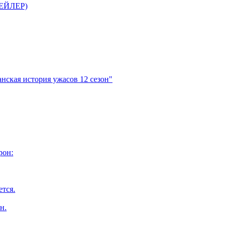
ТРЕЙЛЕР)
нская история ужасов 12 сезон"
рон:
ется.
н.