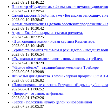
2023-09-21 12:46:22
Просмотр «Неудержимых 4» вызывает немалое удивлени
2023-09-21 12:39:54
Самый кассовый байопик уже «Богемская рапсодия», а н
2023-09-19 15:38:47
Новые приключения Цветана обеспечит продолжение «Т
2023-09-18 10:30:42
Адам и Ева 2.0 - кадры из съемки ромкома.
2023-09-18 10:23:25
«Пригородные крики» новая картина Карпентера.
2023-09-18 10:14:45
Сериал становится фильмом и речь идет о «Звездных вой
2023-09-18 10:06:54
«Смешарики снимают кино» - новый полный трейлер.
2023-09-15 16:36:29
"Чёрное облако" - страшнейшие желание в Трейлере
2023-09-05 21:39:08
Линкольн для адвоката 3 сезон - сериал продлён. ОФИ
2023-09-05 21:36:02
«Паранормальные явления. Ритуальный дом» - дублиров
2023-08-01 17:06:52
«Дворец» - отрывок из фильма.
2023-08-01 17:02:26
«Барби» положила начало целой киновселенной
2023-07-28 20:05:37