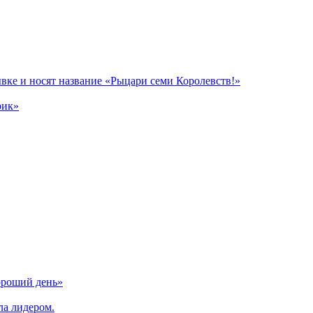
вке и носят название «Рыцари семи Королевств!»
рик»
ороший день»
ла лидером.