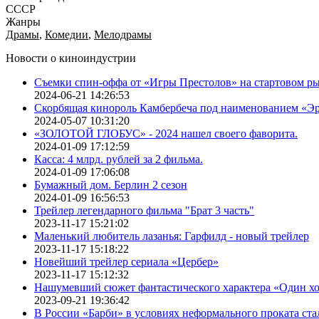
СССР
Жанры
Драмы
,
Комедии
,
Мелодрамы
Новости о киноиндустрии
Съемки спин-оффа от «Игры Престолов» на стартовом ры
2024-06-21 14:26:53
Скорбящая кинороль Камбербеча под наименованием «Э
2024-05-07 10:31:20
«ЗОЛОТОЙ ГЛОБУС» - 2024 нашел своего фаворита.
2024-01-09 17:12:59
Касса: 4 млрд. рублей за 2 фильма.
2024-01-09 17:06:08
Бумажный дом. Берлин 2 сезон
2024-01-09 16:56:53
Трейлер легендарного фильма "Брат 3 часть"
2023-11-17 15:21:02
Маленький любитель лазанья: Гарфилд - новый трейлер
2023-11-17 15:18:22
Новейший трейлер сериала «Цербер»
2023-11-17 15:12:32
Нашумевший сюжет фантастического характера «Один х
2023-09-21 19:36:42
В России «Барби» в условиях неформального проката ста