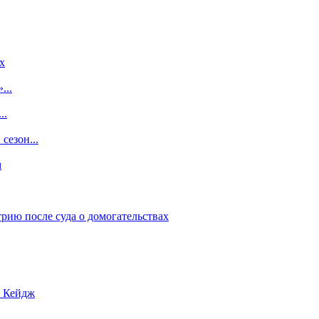
x
...
..
сезон...
м
рию после суда о домогательствах
с Кейдж