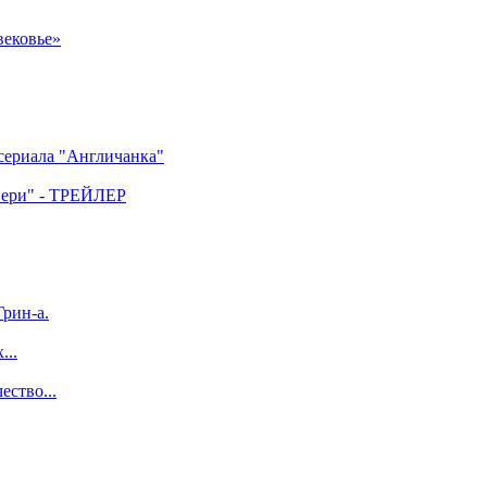
вековье»
 сериала "Англичанка"
двери" - ТРЕЙЛЕР
рин-а.
...
ество...