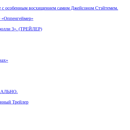
е с особенным восхищением самим Джейсоном Стэйтемем.
е «Оппенгеймер»
ролли 3». (ТРЕЙЛЕР)
нах»
ЦИАЛЬНО.
анный Трейлер