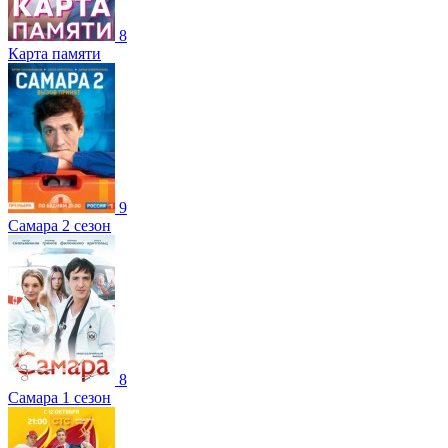
8
Карта памяти
9
Самара 2 сезон
8
Самара 1 сезон